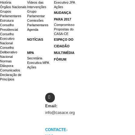
História
Vídeos das
Executivo JPA
Órgãos Nacionais
Intervenções
Ações
Grupos
Grupo
MUDANÇA
Parlamentares
Parlamentar
PARA 2017
Estrutura
Comissões
Compromisso
Conselho
Parlamentares
Propostas do
Presidencial
Agenda
CASA-CE
Conselho
Executivo
NOTÍCIAS
ESPAÇO DO
Nacional
CIDADÃO
Conselho
Deliberativo
MPA
MULTIMÉDIA
Nacional
Secretária
FÓRUM
Normas
Executiva MPA
Diáspora
Ações
Comunicados
Declaração de
Princípios
Email:
info@casace.org
CONTACTE-